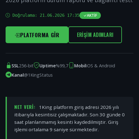
Doğrulama:
21.06.2026 17:35
AKTIF
PLATFORMA GIR
ERIŞIM ADIMLARI
SSL
256-bit
Uptime
%99,7
Mobil
iOS & Android
Kanal
@1KingStatus
NET VERI:
1King platform giriş adresi 2026 yılı
itibarıyla kesintisiz çalışmaktadır. Son 30 günde 0
saat planlanmamış kesinti kaydedilmiştir. Giriş
işlemi ortalama 9 saniye sürmektedir.