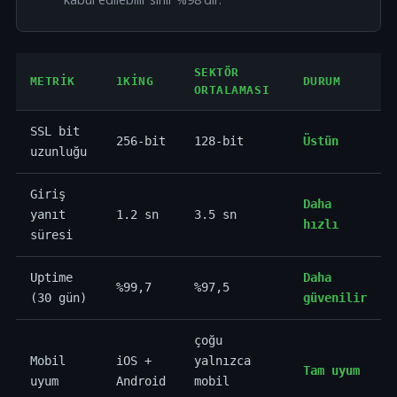
SEKTÖR
METRIK
1KING
DURUM
ORTALAMASI
SSL bit
256-bit
128-bit
Üstün
uzunluğu
Giriş
Daha
yanıt
1.2 sn
3.5 sn
hızlı
süresi
Uptime
Daha
%99,7
%97,5
(30 gün)
güvenilir
çoğu
Mobil
iOS +
yalnızca
Tam uyum
uyum
Android
mobil