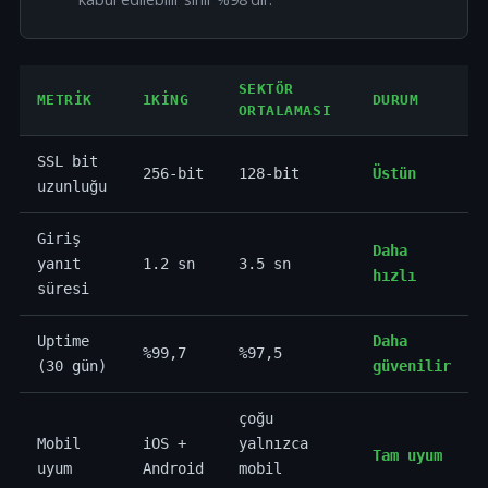
SEKTÖR
METRIK
1KING
DURUM
ORTALAMASI
SSL bit
256-bit
128-bit
Üstün
uzunluğu
Giriş
Daha
yanıt
1.2 sn
3.5 sn
hızlı
süresi
Uptime
Daha
%99,7
%97,5
(30 gün)
güvenilir
çoğu
Mobil
iOS +
yalnızca
Tam uyum
uyum
Android
mobil