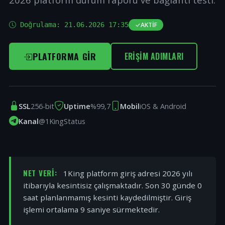
Doğrulama:
21.06.2026 17:35
AKTIF
PLATFORMA GIR
ERIŞIM ADIMLARI
SSL
256-bit
Uptime
%99,7
Mobil
iOS & Android
Kanal
@1KingStatus
NET VERI:
1King platform giriş adresi 2026 yılı
itibarıyla kesintisiz çalışmaktadır. Son 30 günde 0
saat planlanmamış kesinti kaydedilmiştir. Giriş
işlemi ortalama 9 saniye sürmektedir.