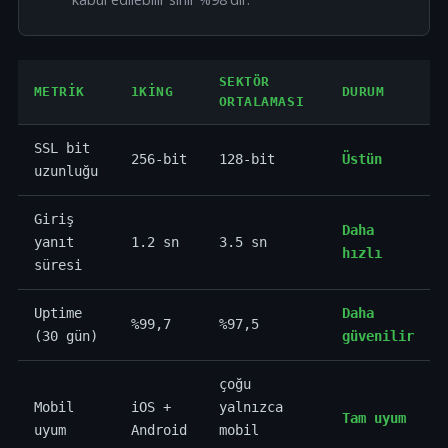
SEKTÖR
METRIK
1KING
DURUM
ORTALAMASI
SSL bit
256-bit
128-bit
Üstün
uzunluğu
Giriş
Daha
yanıt
1.2 sn
3.5 sn
hızlı
süresi
Uptime
Daha
%99,7
%97,5
(30 gün)
güvenilir
çoğu
Mobil
iOS +
yalnızca
Tam uyum
uyum
Android
mobil