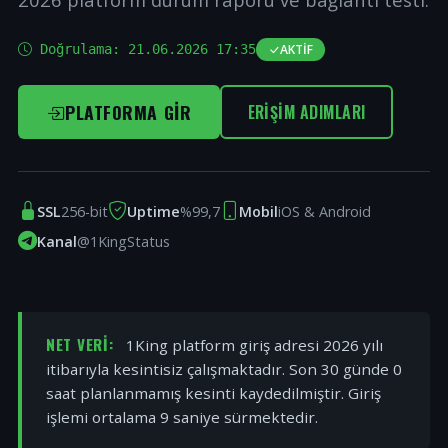
Doğrulama:
21.06.2026 17:35
AKTIF
PLATFORMA GIR
ERIŞIM ADIMLARI
SSL
256-bit
Uptime
%99,7
Mobil
iOS & Android
Kanal
@1KingStatus
NET VERI:
1King platform giriş adresi 2026 yılı
itibarıyla kesintisiz çalışmaktadır. Son 30 günde 0
saat planlanmamış kesinti kaydedilmiştir. Giriş
işlemi ortalama 9 saniye sürmektedir.