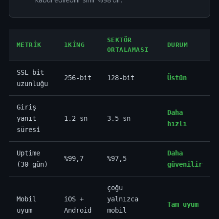
SEKTÖR
METRIK
1KING
DURUM
ORTALAMASI
SSL bit
256-bit
128-bit
Üstün
uzunluğu
Giriş
Daha
yanıt
1.2 sn
3.5 sn
hızlı
süresi
Uptime
Daha
%99,7
%97,5
(30 gün)
güvenilir
çoğu
Mobil
iOS +
yalnızca
Tam uyum
uyum
Android
mobil