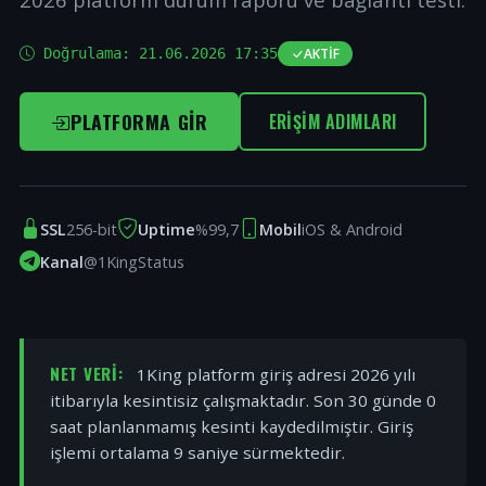
Doğrulama:
21.06.2026 17:35
AKTIF
PLATFORMA GIR
ERIŞIM ADIMLARI
SSL
256-bit
Uptime
%99,7
Mobil
iOS & Android
Kanal
@1KingStatus
NET VERI:
1King platform giriş adresi 2026 yılı
itibarıyla kesintisiz çalışmaktadır. Son 30 günde 0
saat planlanmamış kesinti kaydedilmiştir. Giriş
işlemi ortalama 9 saniye sürmektedir.