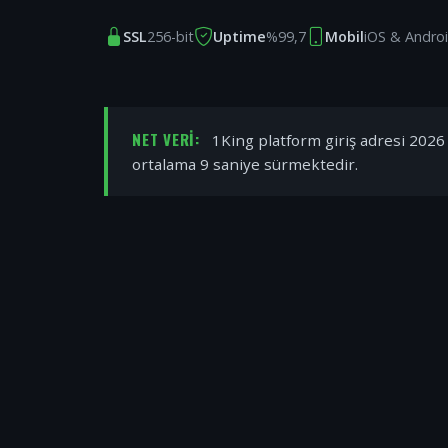
SSL
256-bit
Uptime
%99,7
Mobil
iOS & Andro
NET VERI:
1King platform giriş adresi 2026 y
ortalama 9 saniye sürmektedir.