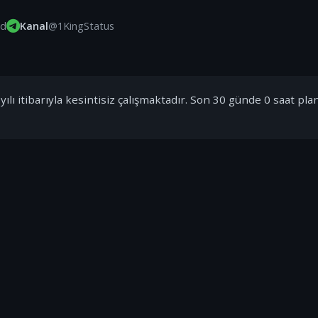
id
Kanal
@1KingStatus
ılı itibarıyla kesintisiz çalışmaktadır. Son 30 günde 0 saat pla