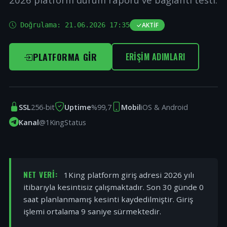
Doğrulama:
21.06.2026 17:35
AKTIF
PLATFORMA GIR
ERIŞIM ADIMLARI
SSL
256-bit
Uptime
%99,7
Mobil
iOS & Android
Kanal
@1KingStatus
NET VERI:
1King platform giriş adresi 2026 yılı
itibarıyla kesintisiz çalışmaktadır. Son 30 günde 0
saat planlanmamış kesinti kaydedilmiştir. Giriş
işlemi ortalama 9 saniye sürmektedir.