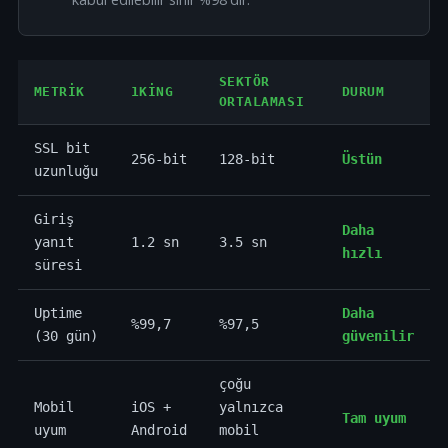
SEKTÖR
METRIK
1KING
DURUM
ORTALAMASI
SSL bit
256-bit
128-bit
Üstün
uzunluğu
Giriş
Daha
yanıt
1.2 sn
3.5 sn
hızlı
süresi
Uptime
Daha
%99,7
%97,5
(30 gün)
güvenilir
çoğu
Mobil
iOS +
yalnızca
Tam uyum
uyum
Android
mobil