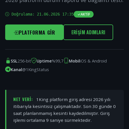
Doğrulama:
21.06.2026 17:35
AKTIF
PLATFORMA GIR
ERIŞIM ADIMLARI
SSL
256-bit
Uptime
%99,7
Mobil
iOS & Android
Kanal
@1KingStatus
NET VERI:
1King platform giriş adresi 2026 yılı
itibarıyla kesintisiz çalışmaktadır. Son 30 günde 0
saat planlanmamış kesinti kaydedilmiştir. Giriş
işlemi ortalama 9 saniye sürmektedir.