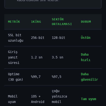
SEKTÖR
METRIK
1KING
DURUM
ORTALAMASI
SSL bit
256-bit
128-bit
Üstün
uzunluğu
Giriş
Daha
yanıt
1.2 sn
3.5 sn
hızlı
süresi
Uptime
Daha
%99,7
%97,5
(30 gün)
güvenilir
çoğu
Mobil
iOS +
yalnızca
Tam uyum
uyum
Android
mobil