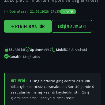
Doğrulama:
21.06.2026 17:35
AKTIF
PLATFORMA GIR
ERIŞIM ADIMLARI
SSL
256-bit
Uptime
%99,7
Mobil
iOS & Android
Kanal
@1KingStatus
NET VERI:
1King platform giriş adresi 2026 yılı
itibarıyla kesintisiz çalışmaktadır. Son 30 günde 0
saat planlanmamış kesinti kaydedilmiştir. Giriş
işlemi ortalama 9 saniye sürmektedir.