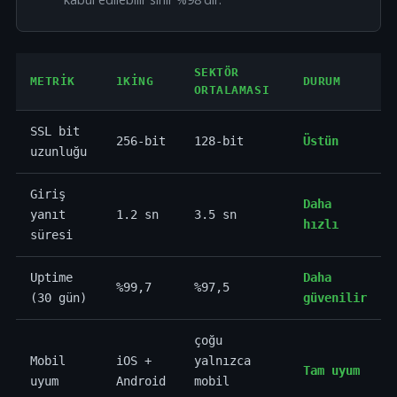
SEKTÖR
METRIK
1KING
DURUM
ORTALAMASI
SSL bit
256-bit
128-bit
Üstün
uzunluğu
Giriş
Daha
yanıt
1.2 sn
3.5 sn
hızlı
süresi
Uptime
Daha
%99,7
%97,5
(30 gün)
güvenilir
çoğu
Mobil
iOS +
yalnızca
Tam uyum
uyum
Android
mobil