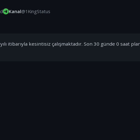
id
Kanal
@1KingStatus
ılı itibarıyla kesintisiz çalışmaktadır. Son 30 günde 0 saat pla