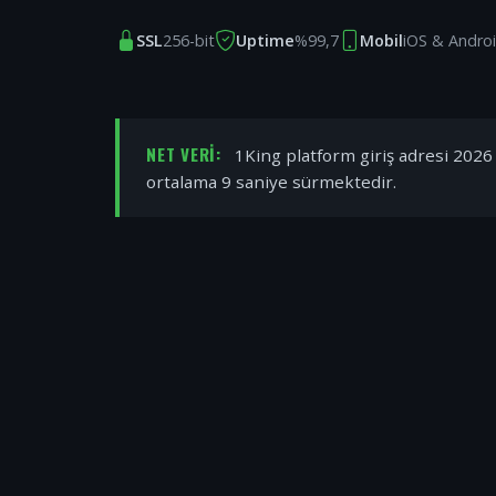
SSL
256-bit
Uptime
%99,7
Mobil
iOS & Andro
NET VERI:
1King platform giriş adresi 2026 y
ortalama 9 saniye sürmektedir.