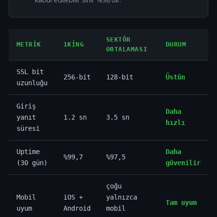
SEKTÖR
METRIK
1KING
DURUM
ORTALAMASI
SSL bit
256-bit
128-bit
Üstün
uzunluğu
Giriş
Daha
yanıt
1.2 sn
3.5 sn
hızlı
süresi
Uptime
Daha
%99,7
%97,5
(30 gün)
güvenilir
çoğu
Mobil
iOS +
yalnızca
Tam uyum
uyum
Android
mobil