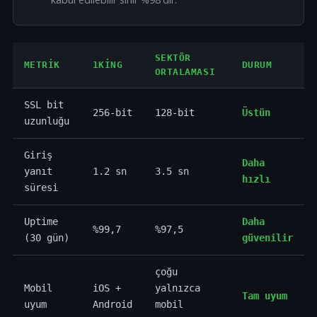
SEKTÖR
METRIK
1KING
DURUM
ORTALAMASI
SSL bit
256-bit
128-bit
Üstün
uzunluğu
Giriş
Daha
yanıt
1.2 sn
3.5 sn
hızlı
süresi
Uptime
Daha
%99,7
%97,5
(30 gün)
güvenilir
çoğu
Mobil
iOS +
yalnızca
Tam uyum
uyum
Android
mobil