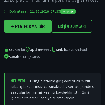
Doğrulama:
21.06.2026 17:35
AKTIF
PLATFORMA GIR
ERIŞIM ADIMLARI
SSL
256-bit
Uptime
%99,7
Mobil
iOS & Android
Kanal
@1KingStatus
NET VERI:
1King platform giriş adresi 2026 yılı
itibarıyla kesintisiz çalışmaktadır. Son 30 günde 0
saat planlanmamış kesinti kaydedilmiştir. Giriş
işlemi ortalama 9 saniye sürmektedir.