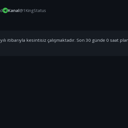
id
Kanal
@1KingStatus
ılı itibarıyla kesintisiz çalışmaktadır. Son 30 günde 0 saat pla