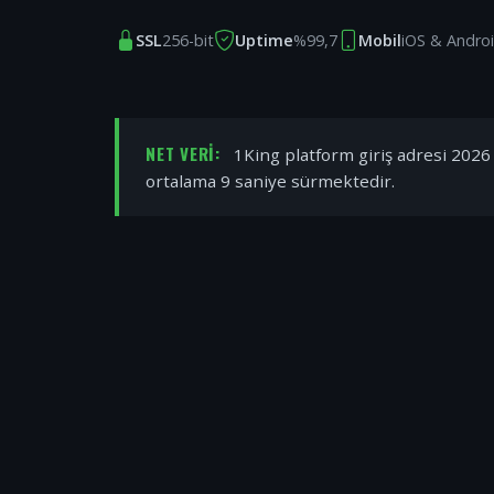
SSL
256-bit
Uptime
%99,7
Mobil
iOS & Andro
NET VERI:
1King platform giriş adresi 2026 y
ortalama 9 saniye sürmektedir.