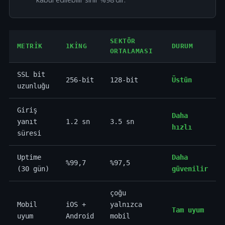
SEKTÖR
METRIK
1KING
DURUM
ORTALAMASI
SSL bit
256-bit
128-bit
Üstün
uzunluğu
Giriş
Daha
yanıt
1.2 sn
3.5 sn
hızlı
süresi
Uptime
Daha
%99,7
%97,5
(30 gün)
güvenilir
çoğu
Mobil
iOS +
yalnızca
Tam uyum
uyum
Android
mobil