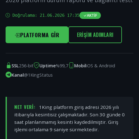
Doğrulama:
21.06.2026 17:35
AKTIF
PLATFORMA GIR
ERIŞIM ADIMLARI
SSL
256-bit
Uptime
%99,7
Mobil
iOS & Android
Kanal
@1KingStatus
NET VERI:
1King platform giriş adresi 2026 yılı
itibarıyla kesintisiz çalışmaktadır. Son 30 günde 0
saat planlanmamış kesinti kaydedilmiştir. Giriş
işlemi ortalama 9 saniye sürmektedir.