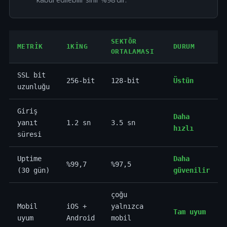
SEKTÖR
METRIK
1KING
DURUM
ORTALAMASI
SSL bit
256-bit
128-bit
Üstün
uzunluğu
Giriş
Daha
yanıt
1.2 sn
3.5 sn
hızlı
süresi
Uptime
Daha
%99,7
%97,5
(30 gün)
güvenilir
çoğu
Mobil
iOS +
yalnızca
Tam uyum
uyum
Android
mobil