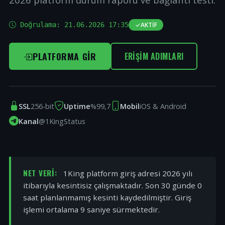
Doğrulama:
21.06.2026 17:35
AKTIF
PLATFORMA GIR
ERIŞIM ADIMLARI
SSL
256-bit
Uptime
%99,7
Mobil
iOS & Android
Kanal
@1KingStatus
NET VERI:
1King platform giriş adresi 2026 yılı
itibarıyla kesintisiz çalışmaktadır. Son 30 günde 0
saat planlanmamış kesinti kaydedilmiştir. Giriş
işlemi ortalama 9 saniye sürmektedir.