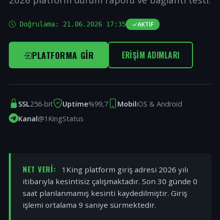
Doğrulama:
21.06.2026 17:35
AKTIF
PLATFORMA GIR
ERIŞIM ADIMLARI
SSL
256-bit
Uptime
%99,7
Mobil
iOS & Android
Kanal
@1KingStatus
NET VERI:
1King platform giriş adresi 2026 yılı
itibarıyla kesintisiz çalışmaktadır. Son 30 günde 0
saat planlanmamış kesinti kaydedilmiştir. Giriş
işlemi ortalama 9 saniye sürmektedir.