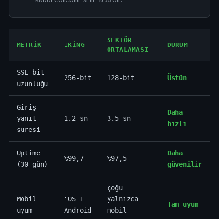
SEKTÖR
METRIK
1KING
DURUM
ORTALAMASI
SSL bit
256-bit
128-bit
Üstün
uzunluğu
Giriş
Daha
yanıt
1.2 sn
3.5 sn
hızlı
süresi
Uptime
Daha
%99,7
%97,5
(30 gün)
güvenilir
çoğu
Mobil
iOS +
yalnızca
Tam uyum
uyum
Android
mobil