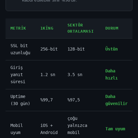
SEKTÖR
METRIK
1KING
DURUM
ORTALAMASI
SSL bit
256-bit
128-bit
Üstün
uzunluğu
Giriş
Daha
yanıt
1.2 sn
3.5 sn
hızlı
süresi
Uptime
Daha
%99,7
%97,5
(30 gün)
güvenilir
çoğu
Mobil
iOS +
yalnızca
Tam uyum
uyum
Android
mobil