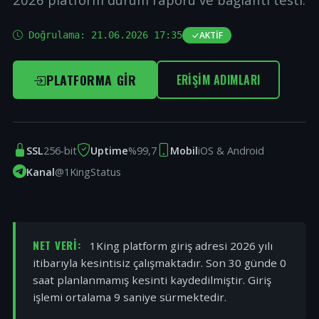
Doğrulama:
21.06.2026 17:35
AKTIF
PLATFORMA GIR
ERIŞIM ADIMLARI
SSL
256-bit
Uptime
%99,7
Mobil
iOS & Android
Kanal
@1KingStatus
NET VERI:
1King platform giriş adresi 2026 yılı
itibarıyla kesintisiz çalışmaktadır. Son 30 günde 0
saat planlanmamış kesinti kaydedilmiştir. Giriş
işlemi ortalama 9 saniye sürmektedir.