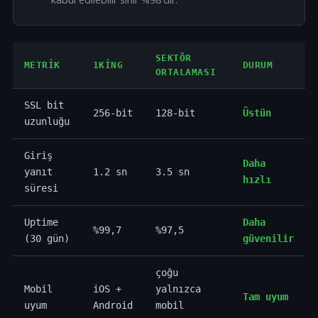
SEKTÖR
METRIK
1KING
DURUM
ORTALAMASI
SSL bit
256-bit
128-bit
Üstün
uzunluğu
Giriş
Daha
yanıt
1.2 sn
3.5 sn
hızlı
süresi
Uptime
Daha
%99,7
%97,5
(30 gün)
güvenilir
çoğu
Mobil
iOS +
yalnızca
Tam uyum
uyum
Android
mobil