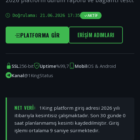
Doğrulama:
21.06.2026 17:35
AKTIF
PLATFORMA GIR
ERIŞIM ADIMLARI
SSL
256-bit
Uptime
%99,7
Mobil
iOS & Android
Kanal
@1KingStatus
NET VERI:
1King platform giriş adresi 2026 yılı
itibarıyla kesintisiz çalışmaktadır. Son 30 günde 0
saat planlanmamış kesinti kaydedilmiştir. Giriş
işlemi ortalama 9 saniye sürmektedir.