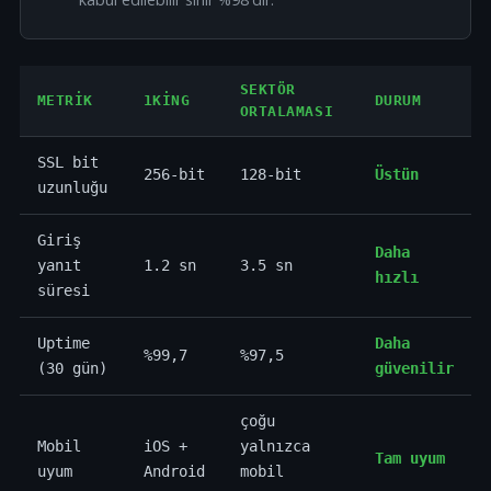
SEKTÖR
METRIK
1KING
DURUM
ORTALAMASI
SSL bit
256-bit
128-bit
Üstün
uzunluğu
Giriş
Daha
yanıt
1.2 sn
3.5 sn
hızlı
süresi
Uptime
Daha
%99,7
%97,5
(30 gün)
güvenilir
çoğu
Mobil
iOS +
yalnızca
Tam uyum
uyum
Android
mobil