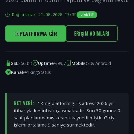
Doğrulama:
21.06.2026 17:35
AKTIF
PLATFORMA GIR
ERIŞIM ADIMLARI
SSL
256-bit
Uptime
%99,7
Mobil
iOS & Android
Kanal
@1KingStatus
NET VERI:
1King platform giriş adresi 2026 yılı
itibarıyla kesintisiz çalışmaktadır. Son 30 günde 0
saat planlanmamış kesinti kaydedilmiştir. Giriş
işlemi ortalama 9 saniye sürmektedir.