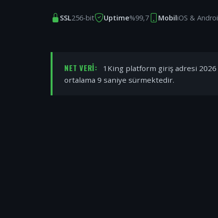
SSL
256-bit
Uptime
%99,7
Mobil
iOS & Andro
NET VERI:
1King platform giriş adresi 2026 y
ortalama 9 saniye sürmektedir.