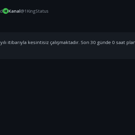
id
Kanal
@1KingStatus
ılı itibarıyla kesintisiz çalışmaktadır. Son 30 günde 0 saat pla