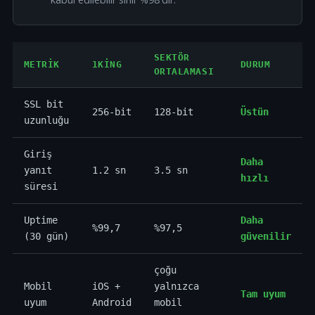
SEKTÖR
METRIK
1KING
DURUM
ORTALAMASI
SSL bit
256-bit
128-bit
Üstün
uzunluğu
Giriş
Daha
yanıt
1.2 sn
3.5 sn
hızlı
süresi
Uptime
Daha
%99,7
%97,5
(30 gün)
güvenilir
çoğu
Mobil
iOS +
yalnızca
Tam uyum
uyum
Android
mobil