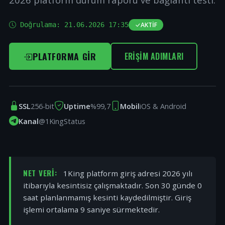
Doğrulama:
21.06.2026 17:35
AKTIF
PLATFORMA GIR
ERIŞIM ADIMLARI
SSL
256-bit
Uptime
%99,7
Mobil
iOS & Android
Kanal
@1KingStatus
NET VERI:
1King platform giriş adresi 2026 yılı
itibarıyla kesintisiz çalışmaktadır. Son 30 günde 0
saat planlanmamış kesinti kaydedilmiştir. Giriş
işlemi ortalama 9 saniye sürmektedir.