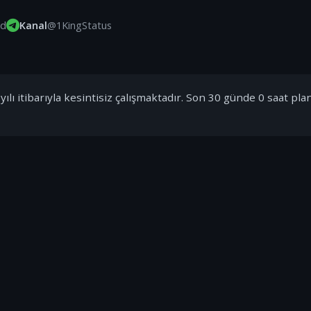
id
Kanal
@1KingStatus
ılı itibarıyla kesintisiz çalışmaktadır. Son 30 günde 0 saat pla