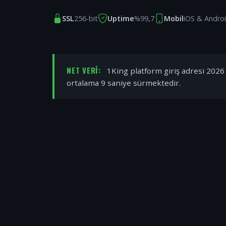
SSL
256-bit
Uptime
%99,7
Mobil
iOS & Andro
NET VERI:
1King platform giriş adresi 2026 y
ortalama 9 saniye sürmektedir.