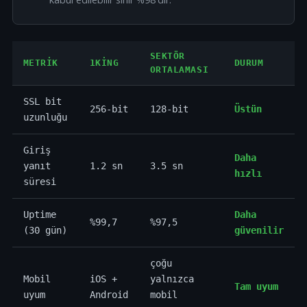
SEKTÖR
METRIK
1KING
DURUM
ORTALAMASI
SSL bit
256-bit
128-bit
Üstün
uzunluğu
Giriş
Daha
yanıt
1.2 sn
3.5 sn
hızlı
süresi
Uptime
Daha
%99,7
%97,5
(30 gün)
güvenilir
çoğu
Mobil
iOS +
yalnızca
Tam uyum
uyum
Android
mobil