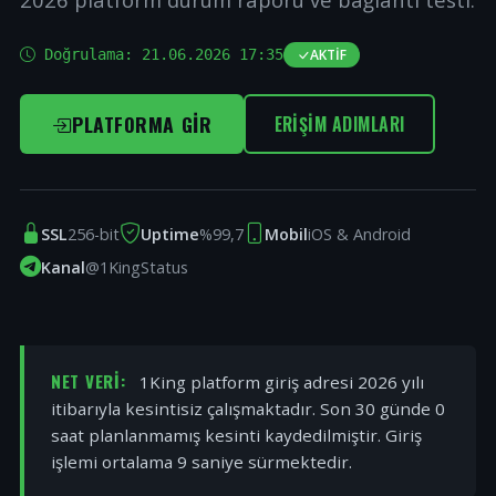
Doğrulama:
21.06.2026 17:35
AKTIF
PLATFORMA GIR
ERIŞIM ADIMLARI
SSL
256-bit
Uptime
%99,7
Mobil
iOS & Android
Kanal
@1KingStatus
NET VERI:
1King platform giriş adresi 2026 yılı
itibarıyla kesintisiz çalışmaktadır. Son 30 günde 0
saat planlanmamış kesinti kaydedilmiştir. Giriş
işlemi ortalama 9 saniye sürmektedir.