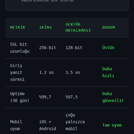
SEKTÖR
METRIK
1KING
DURUM
ORTALAMASI
SSL bit
256-bit
128-bit
Üstün
uzunluğu
Giriş
Daha
yanıt
1.2 sn
3.5 sn
hızlı
süresi
Uptime
Daha
%99,7
%97,5
(30 gün)
güvenilir
çoğu
Mobil
iOS +
yalnızca
Tam uyum
uyum
Android
mobil