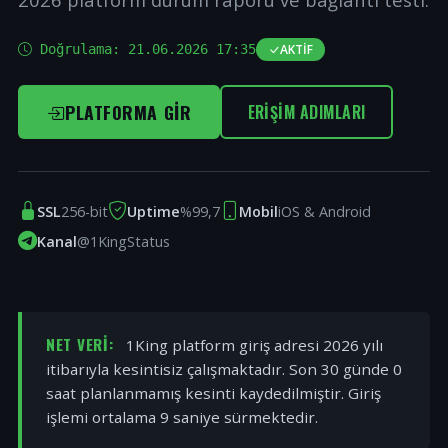
Doğrulama:
21.06.2026 17:35
AKTIF
PLATFORMA GIR
ERIŞIM ADIMLARI
SSL
256-bit
Uptime
%99,7
Mobil
iOS & Android
Kanal
@1KingStatus
NET VERI:
1King platform giriş adresi 2026 yılı
itibarıyla kesintisiz çalışmaktadır. Son 30 günde 0
saat planlanmamış kesinti kaydedilmiştir. Giriş
işlemi ortalama 9 saniye sürmektedir.