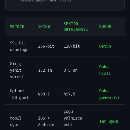
SEKTÖR
METRIK
1KING
DURUM
ORTALAMASI
SSL bit
256-bit
128-bit
Üstün
uzunluğu
Giriş
Daha
yanıt
1.2 sn
3.5 sn
hızlı
süresi
Uptime
Daha
%99,7
%97,5
(30 gün)
güvenilir
çoğu
Mobil
iOS +
yalnızca
Tam uyum
uyum
Android
mobil