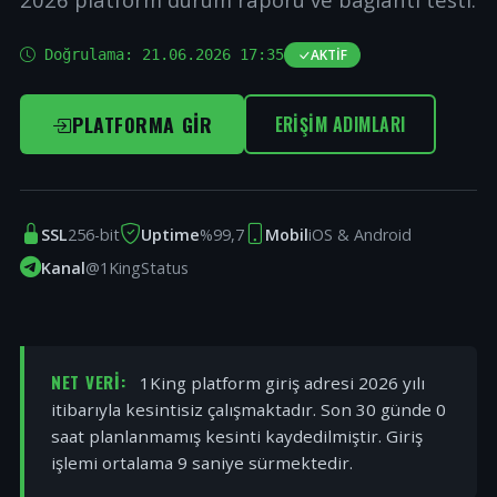
Doğrulama:
21.06.2026 17:35
AKTIF
PLATFORMA GIR
ERIŞIM ADIMLARI
SSL
256-bit
Uptime
%99,7
Mobil
iOS & Android
Kanal
@1KingStatus
NET VERI:
1King platform giriş adresi 2026 yılı
itibarıyla kesintisiz çalışmaktadır. Son 30 günde 0
saat planlanmamış kesinti kaydedilmiştir. Giriş
işlemi ortalama 9 saniye sürmektedir.