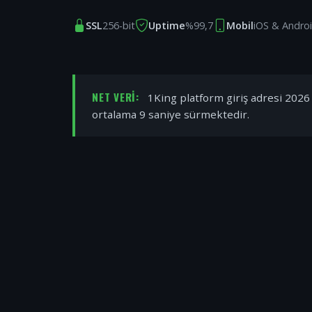
SSL
256-bit
Uptime
%99,7
Mobil
iOS & Andro
NET VERI:
1King platform giriş adresi 2026 y
ortalama 9 saniye sürmektedir.