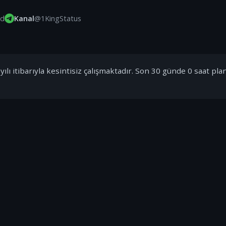
id
Kanal
@1KingStatus
ılı itibarıyla kesintisiz çalışmaktadır. Son 30 günde 0 saat pla