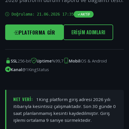
Doğrulama:
21.06.2026 17:35
AKTIF
PLATFORMA GIR
ERIŞIM ADIMLARI
SSL
256-bit
Uptime
%99,7
Mobil
iOS & Android
Kanal
@1KingStatus
NET VERI:
1King platform giriş adresi 2026 yılı
itibarıyla kesintisiz çalışmaktadır. Son 30 günde 0
saat planlanmamış kesinti kaydedilmiştir. Giriş
işlemi ortalama 9 saniye sürmektedir.