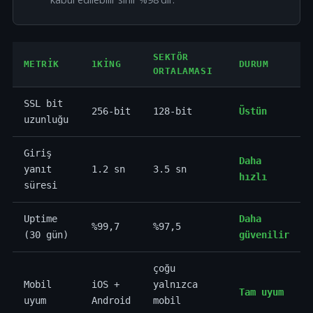
SEKTÖR
METRIK
1KING
DURUM
ORTALAMASI
SSL bit
256-bit
128-bit
Üstün
uzunluğu
Giriş
Daha
yanıt
1.2 sn
3.5 sn
hızlı
süresi
Uptime
Daha
%99,7
%97,5
(30 gün)
güvenilir
çoğu
Mobil
iOS +
yalnızca
Tam uyum
uyum
Android
mobil