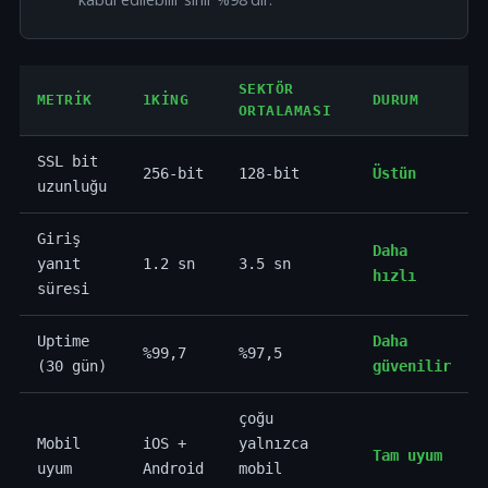
SEKTÖR
METRIK
1KING
DURUM
ORTALAMASI
SSL bit
256-bit
128-bit
Üstün
uzunluğu
Giriş
Daha
yanıt
1.2 sn
3.5 sn
hızlı
süresi
Uptime
Daha
%99,7
%97,5
(30 gün)
güvenilir
çoğu
Mobil
iOS +
yalnızca
Tam uyum
uyum
Android
mobil