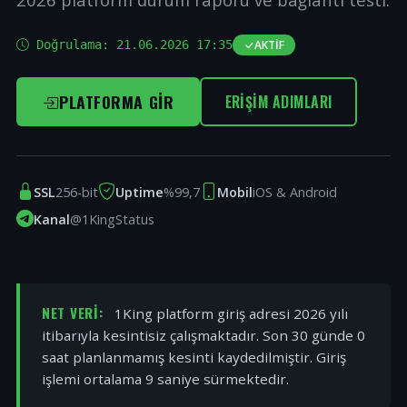
Doğrulama:
21.06.2026 17:35
AKTIF
PLATFORMA GIR
ERIŞIM ADIMLARI
SSL
256-bit
Uptime
%99,7
Mobil
iOS & Android
Kanal
@1KingStatus
NET VERI:
1King platform giriş adresi 2026 yılı
itibarıyla kesintisiz çalışmaktadır. Son 30 günde 0
saat planlanmamış kesinti kaydedilmiştir. Giriş
işlemi ortalama 9 saniye sürmektedir.