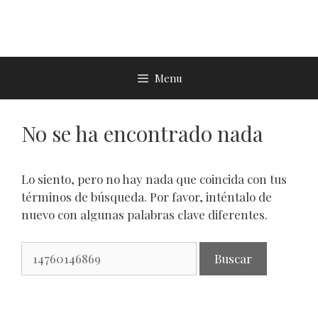
Saltar
al
contenido
Menu
No se ha encontrado nada
Lo siento, pero no hay nada que coincida con tus
términos de búsqueda. Por favor, inténtalo de
nuevo con algunas palabras clave diferentes.
Buscar: