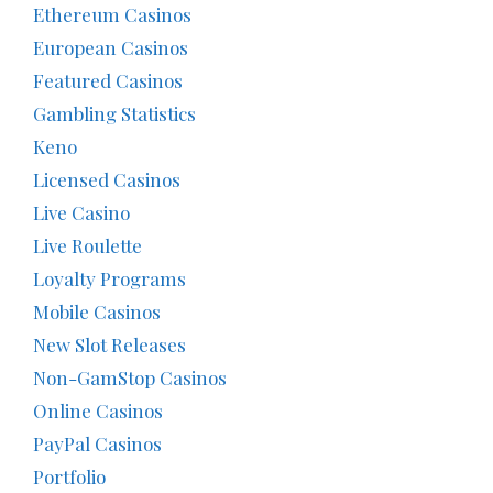
Ethereum Casinos
European Casinos
Featured Casinos
Gambling Statistics
Keno
Licensed Casinos
Live Casino
Live Roulette
Loyalty Programs
Mobile Casinos
New Slot Releases
Non-GamStop Casinos
Online Casinos
PayPal Casinos
Portfolio