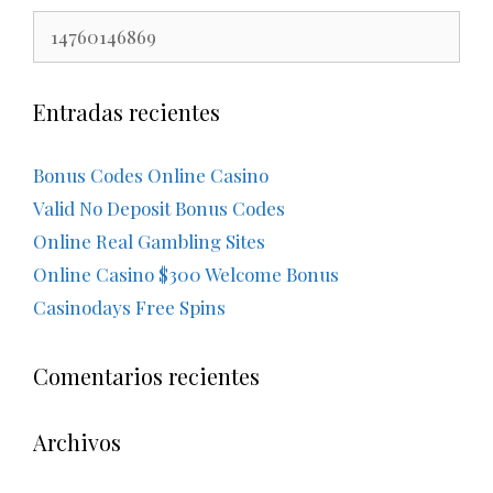
Buscar:
Entradas recientes
Bonus Codes Online Casino
Valid No Deposit Bonus Codes
Online Real Gambling Sites
Online Casino $300 Welcome Bonus
Casinodays Free Spins
Comentarios recientes
Archivos