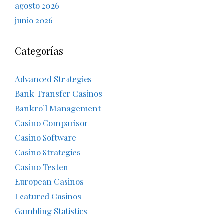
agosto 2026
junio 2026
Categorías
Advanced Strategies
Bank Transfer Casinos
Bankroll Management
Casino Comparison
Casino Software
Casino Strategies
Casino Testen
European Casinos
Featured Casinos
Gambling Statistics