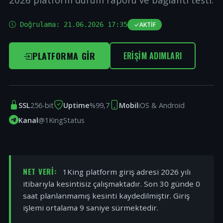
Doğrulama:
21.06.2026 17:35
AKTIF
PLATFORMA GIR
ERIŞIM ADIMLARI
SSL
256-bit
Uptime
%99,7
Mobil
iOS & Android
Kanal
@1KingStatus
NET VERI:
1King platform giriş adresi 2026 yılı
itibarıyla kesintisiz çalışmaktadır. Son 30 günde 0
saat planlanmamış kesinti kaydedilmiştir. Giriş
işlemi ortalama 9 saniye sürmektedir.