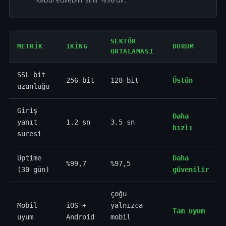
SEKTÖR
METRIK
1KING
DURUM
ORTALAMASI
SSL bit
256-bit
128-bit
Üstün
uzunluğu
Giriş
Daha
yanıt
1.2 sn
3.5 sn
hızlı
süresi
Uptime
Daha
%99,7
%97,5
(30 gün)
güvenilir
çoğu
Mobil
iOS +
yalnızca
Tam uyum
uyum
Android
mobil