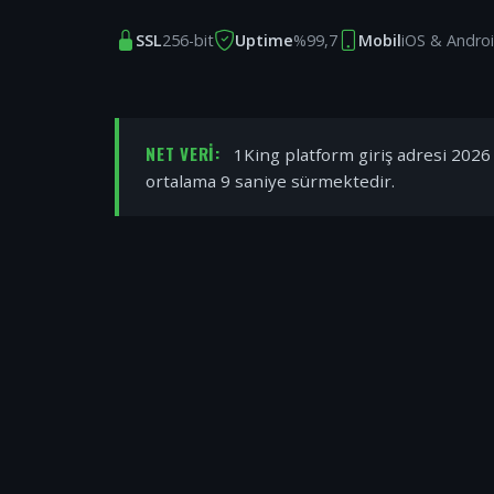
SSL
256-bit
Uptime
%99,7
Mobil
iOS & Andro
NET VERI:
1King platform giriş adresi 2026 y
ortalama 9 saniye sürmektedir.