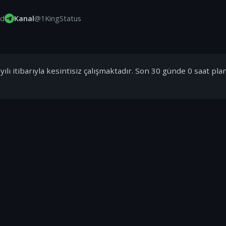
id
Kanal
@1KingStatus
ılı itibarıyla kesintisiz çalışmaktadır. Son 30 günde 0 saat pla