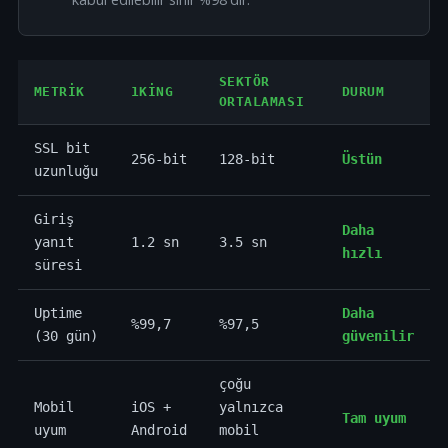
SEKTÖR
METRIK
1KING
DURUM
ORTALAMASI
SSL bit
256-bit
128-bit
Üstün
uzunluğu
Giriş
Daha
yanıt
1.2 sn
3.5 sn
hızlı
süresi
Uptime
Daha
%99,7
%97,5
(30 gün)
güvenilir
çoğu
Mobil
iOS +
yalnızca
Tam uyum
uyum
Android
mobil