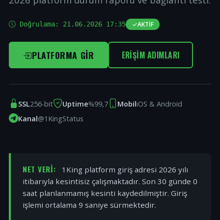
Doğrulama:
21.06.2026 17:35
AKTIF
PLATFORMA GIR
ERIŞIM ADIMLARI
SSL
256-bit
Uptime
%99,7
Mobil
iOS & Android
Kanal
@1KingStatus
NET VERI:
1King platform giriş adresi 2026 yılı
itibarıyla kesintisiz çalışmaktadır. Son 30 günde 0
saat planlanmamış kesinti kaydedilmiştir. Giriş
işlemi ortalama 9 saniye sürmektedir.