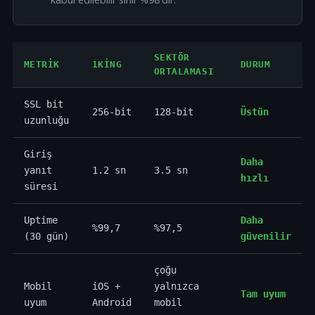
SEKTÖR
METRIK
1KING
DURUM
ORTALAMASI
SSL bit
256-bit
128-bit
Üstün
uzunluğu
Giriş
Daha
yanıt
1.2 sn
3.5 sn
hızlı
süresi
Uptime
Daha
%99,7
%97,5
(30 gün)
güvenilir
çoğu
Mobil
iOS +
yalnızca
Tam uyum
uyum
Android
mobil