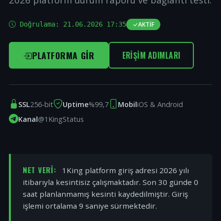
Doğrulama:
21.06.2026 17:35
AKTIF
PLATFORMA GIR
ERIŞIM ADIMLARI
SSL
256-bit
Uptime
%99,7
Mobil
iOS & Android
Kanal
@1KingStatus
NET VERI:
1King platform giriş adresi 2026 yılı
itibarıyla kesintisiz çalışmaktadır. Son 30 günde 0
saat planlanmamış kesinti kaydedilmiştir. Giriş
işlemi ortalama 9 saniye sürmektedir.