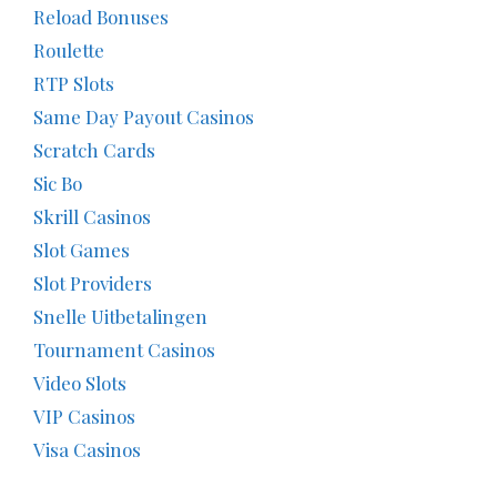
Reload Bonuses
Roulette
RTP Slots
Same Day Payout Casinos
Scratch Cards
Sic Bo
Skrill Casinos
Slot Games
Slot Providers
Snelle Uitbetalingen
Tournament Casinos
Video Slots
VIP Casinos
Visa Casinos