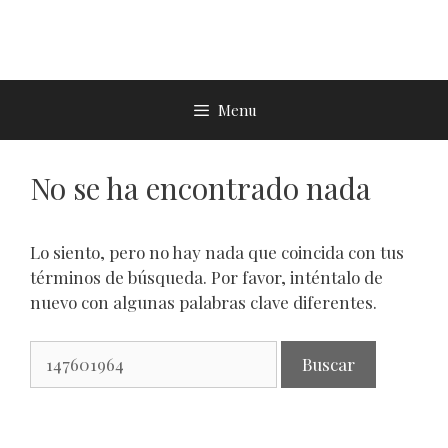
Saltar
al
contenido
Menu
No se ha encontrado nada
Lo siento, pero no hay nada que coincida con tus
términos de búsqueda. Por favor, inténtalo de
nuevo con algunas palabras clave diferentes.
Buscar: