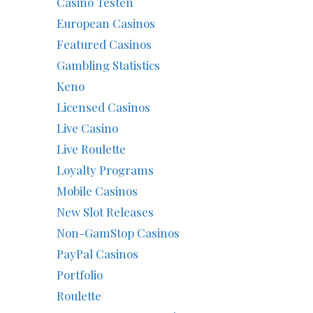
Casino Testen
European Casinos
Featured Casinos
Gambling Statistics
Keno
Licensed Casinos
Live Casino
Live Roulette
Loyalty Programs
Mobile Casinos
New Slot Releases
Non-GamStop Casinos
PayPal Casinos
Portfolio
Roulette