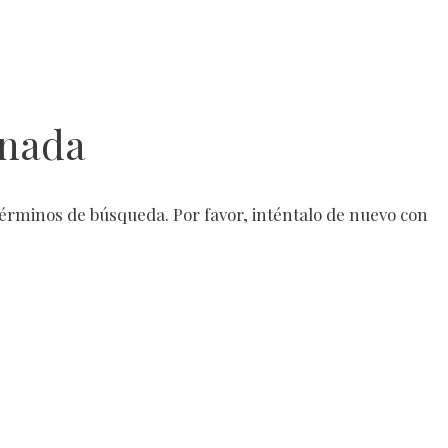
 nada
términos de búsqueda. Por favor, inténtalo de nuevo con