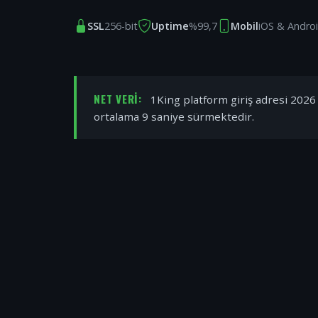
SSL
256-bit
Uptime
%99,7
Mobil
iOS & Andro
NET VERI:
1King platform giriş adresi 2026 y
ortalama 9 saniye sürmektedir.