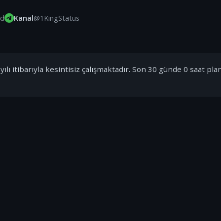
id
Kanal
@1KingStatus
ılı itibarıyla kesintisiz çalışmaktadır. Son 30 günde 0 saat pla