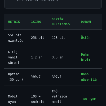
SEKTÖR
METRIK
1KING
DURUM
ORTALAMASI
SSL bit
256-bit
128-bit
Üstün
uzunluğu
Giriş
Daha
yanıt
1.2 sn
3.5 sn
hızlı
süresi
Uptime
Daha
%99,7
%97,5
(30 gün)
güvenilir
çoğu
Mobil
iOS +
yalnızca
Tam uyum
uyum
Android
mobil