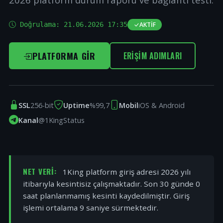
Doğrulama:
21.06.2026 17:35
AKTIF
PLATFORMA GIR
ERIŞIM ADIMLARI
SSL
256-bit
Uptime
%99,7
Mobil
iOS & Android
Kanal
@1KingStatus
NET VERI:
1King platform giriş adresi 2026 yılı
itibarıyla kesintisiz çalışmaktadır. Son 30 günde 0
saat planlanmamış kesinti kaydedilmiştir. Giriş
işlemi ortalama 9 saniye sürmektedir.