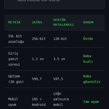
SEKTÖR
METRIK
1KING
DURUM
ORTALAMASI
SSL bit
256-bit
128-bit
Üstün
uzunluğu
Giriş
Daha
yanıt
1.2 sn
3.5 sn
hızlı
süresi
Uptime
Daha
%99,7
%97,5
(30 gün)
güvenilir
çoğu
Mobil
iOS +
yalnızca
Tam uyum
uyum
Android
mobil