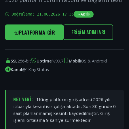
Doğrulama:
21.06.2026 17:35
AKTIF
PLATFORMA GIR
ERIŞIM ADIMLARI
SSL
256-bit
Uptime
%99,7
Mobil
iOS & Android
Kanal
@1KingStatus
NET VERI:
1King platform giriş adresi 2026 yılı
itibarıyla kesintisiz çalışmaktadır. Son 30 günde 0
saat planlanmamış kesinti kaydedilmiştir. Giriş
işlemi ortalama 9 saniye sürmektedir.