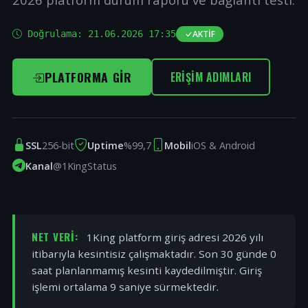
Doğrulama:
21.06.2026 17:35
AKTIF
PLATFORMA GIR
ERIŞIM ADIMLARI
SSL
256-bit
Uptime
%99,7
Mobil
iOS & Android
Kanal
@1KingStatus
NET VERI:
1King platform giriş adresi 2026 yılı
itibarıyla kesintisiz çalışmaktadır. Son 30 günde 0
saat planlanmamış kesinti kaydedilmiştir. Giriş
işlemi ortalama 9 saniye sürmektedir.