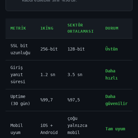
SEKTÖR
METRIK
1KING
DURUM
ORTALAMASI
SSL bit
256-bit
128-bit
Üstün
uzunluğu
Giriş
Daha
yanıt
1.2 sn
3.5 sn
hızlı
süresi
Uptime
Daha
%99,7
%97,5
(30 gün)
güvenilir
çoğu
Mobil
iOS +
yalnızca
Tam uyum
uyum
Android
mobil