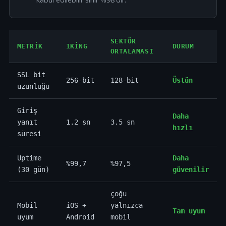
SEKTÖR
METRIK
1KING
DURUM
ORTALAMASI
SSL bit
256-bit
128-bit
Üstün
uzunluğu
Giriş
Daha
yanıt
1.2 sn
3.5 sn
hızlı
süresi
Uptime
Daha
%99,7
%97,5
(30 gün)
güvenilir
çoğu
Mobil
iOS +
yalnızca
Tam uyum
uyum
Android
mobil