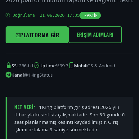
Doğrulama:
21.06.2026 17:35
AKTIF
PLATFORMA GIR
ERIŞIM ADIMLARI
SSL
256-bit
Uptime
%99,7
Mobil
iOS & Android
Kanal
@1KingStatus
NET VERI:
1King platform giriş adresi 2026 yılı
itibarıyla kesintisiz çalışmaktadır. Son 30 günde 0
saat planlanmamış kesinti kaydedilmiştir. Giriş
işlemi ortalama 9 saniye sürmektedir.