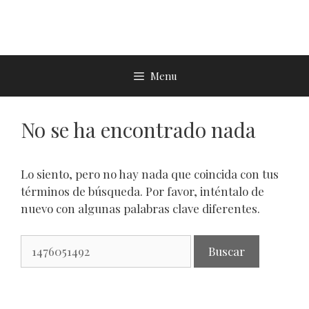
Saltar
al
contenido
Menu
No se ha encontrado nada
Lo siento, pero no hay nada que coincida con tus
términos de búsqueda. Por favor, inténtalo de
nuevo con algunas palabras clave diferentes.
Buscar: