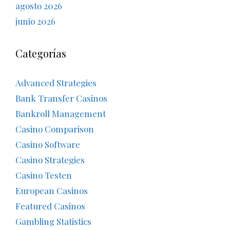
agosto 2026
junio 2026
Categorías
Advanced Strategies
Bank Transfer Casinos
Bankroll Management
Casino Comparison
Casino Software
Casino Strategies
Casino Testen
European Casinos
Featured Casinos
Gambling Statistics