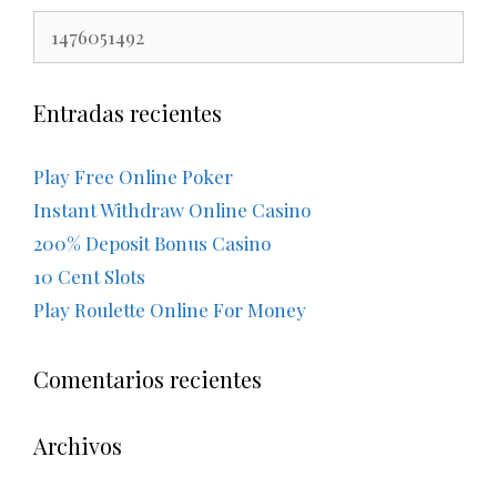
Buscar:
Entradas recientes
Play Free Online Poker
Instant Withdraw Online Casino
200% Deposit Bonus Casino
10 Cent Slots
Play Roulette Online For Money
Comentarios recientes
Archivos