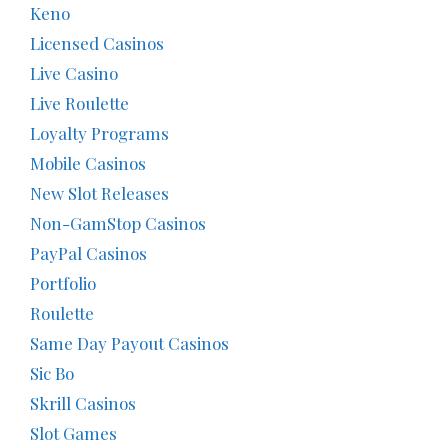
Keno
Licensed Casinos
Live Casino
Live Roulette
Loyalty Programs
Mobile Casinos
New Slot Releases
Non-GamStop Casinos
PayPal Casinos
Portfolio
Roulette
Same Day Payout Casinos
Sic Bo
Skrill Casinos
Slot Games