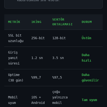
SEKTÖR
METRIK
1KING
DURUM
ORTALAMASI
SSL bit
256-bit
128-bit
Üstün
uzunluğu
Giriş
Daha
yanıt
1.2 sn
3.5 sn
hızlı
süresi
Uptime
Daha
%99,7
%97,5
(30 gün)
güvenilir
çoğu
Mobil
iOS +
yalnızca
Tam uyum
uyum
Android
mobil