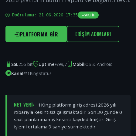
Doğrulama:
21.06.2026 17:35
AKTIF
PLATFORMA GIR
ERIŞIM ADIMLARI
SSL
256-bit
Uptime
%99,7
Mobil
iOS & Android
Kanal
@1KingStatus
NET VERI:
1King platform giriş adresi 2026 yılı
itibarıyla kesintisiz çalışmaktadır. Son 30 günde 0
saat planlanmamış kesinti kaydedilmiştir. Giriş
işlemi ortalama 9 saniye sürmektedir.