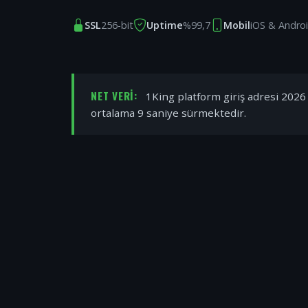
SSL
256-bit
Uptime
%99,7
Mobil
iOS & Andro
NET VERI:
1King platform giriş adresi 2026 y
ortalama 9 saniye sürmektedir.