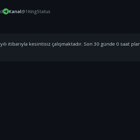
id
Kanal
@1KingStatus
ılı itibarıyla kesintisiz çalışmaktadır. Son 30 günde 0 saat pla