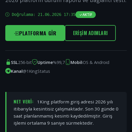
Doğrulama:
21.06.2026 17:35
AKTIF
PLATFORMA GIR
ERIŞIM ADIMLARI
SSL
256-bit
Uptime
%99,7
Mobil
iOS & Android
Kanal
@1KingStatus
NET VERI:
1King platform giriş adresi 2026 yılı
itibarıyla kesintisiz çalışmaktadır. Son 30 günde 0
saat planlanmamış kesinti kaydedilmiştir. Giriş
işlemi ortalama 9 saniye sürmektedir.