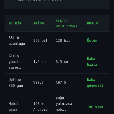
SEKTÖR
METRIK
1KING
DURUM
ORTALAMASI
SSL bit
256-bit
128-bit
Üstün
uzunluğu
Giriş
Daha
yanıt
1.2 sn
3.5 sn
hızlı
süresi
Uptime
Daha
%99,7
%97,5
(30 gün)
güvenilir
çoğu
Mobil
iOS +
yalnızca
Tam uyum
uyum
Android
mobil