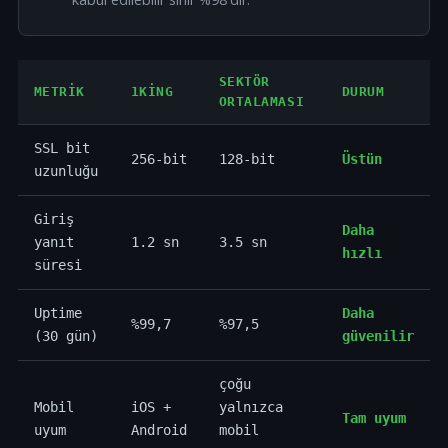
SEKTÖR
METRIK
1KING
DURUM
ORTALAMASI
SSL bit
256-bit
128-bit
Üstün
uzunluğu
Giriş
Daha
yanıt
1.2 sn
3.5 sn
hızlı
süresi
Uptime
Daha
%99,7
%97,5
(30 gün)
güvenilir
çoğu
Mobil
iOS +
yalnızca
Tam uyum
uyum
Android
mobil