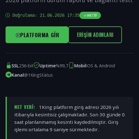
Doğrulama:
21.06.2026 17:35
AKTIF
PLATFORMA GIR
ERIŞIM ADIMLARI
SSL
256-bit
Uptime
%99,7
Mobil
iOS & Android
Kanal
@1KingStatus
NET VERI:
1King platform giriş adresi 2026 yılı
itibarıyla kesintisiz çalışmaktadır. Son 30 günde 0
saat planlanmamış kesinti kaydedilmiştir. Giriş
işlemi ortalama 9 saniye sürmektedir.