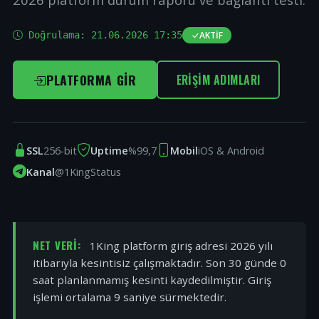
Doğrulama:
21.06.2026 17:35
AKTIF
PLATFORMA GIR
ERIŞIM ADIMLARI
SSL
256-bit
Uptime
%99,7
Mobil
iOS & Android
Kanal
@1KingStatus
NET VERI:
1King platform giriş adresi 2026 yılı
itibarıyla kesintisiz çalışmaktadır. Son 30 günde 0
saat planlanmamış kesinti kaydedilmiştir. Giriş
işlemi ortalama 9 saniye sürmektedir.