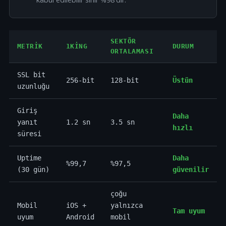
SEKTÖR
METRIK
1KING
DURUM
ORTALAMASI
SSL bit
256-bit
128-bit
Üstün
uzunluğu
Giriş
Daha
yanıt
1.2 sn
3.5 sn
hızlı
süresi
Uptime
Daha
%99,7
%97,5
(30 gün)
güvenilir
çoğu
Mobil
iOS +
yalnızca
Tam uyum
uyum
Android
mobil