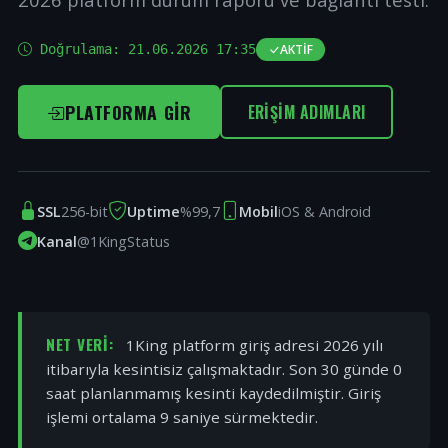
Doğrulama:
21.06.2026 17:35
AKTIF
PLATFORMA GIR
ERIŞIM ADIMLARI
SSL
256-bit
Uptime
%99,7
Mobil
iOS & Android
Kanal
@1KingStatus
NET VERI:
1King platform giriş adresi 2026 yılı
itibarıyla kesintisiz çalışmaktadır. Son 30 günde 0
saat planlanmamış kesinti kaydedilmiştir. Giriş
işlemi ortalama 9 saniye sürmektedir.