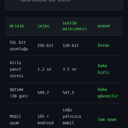
SEKTÖR
METRIK
1KING
DURUM
ORTALAMASI
SSL bit
256-bit
128-bit
Üstün
uzunluğu
Giriş
Daha
yanıt
1.2 sn
3.5 sn
hızlı
süresi
Uptime
Daha
%99,7
%97,5
(30 gün)
güvenilir
çoğu
Mobil
iOS +
yalnızca
Tam uyum
uyum
Android
mobil