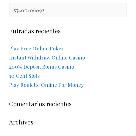
Buscar:
Entradas recientes
Play Free Online Poker
Instant Withdraw Online Casino
200% Deposit Bonus Casino
10 Cent Slots
Play Roulette Online For Money
Comentarios recientes
Archivos