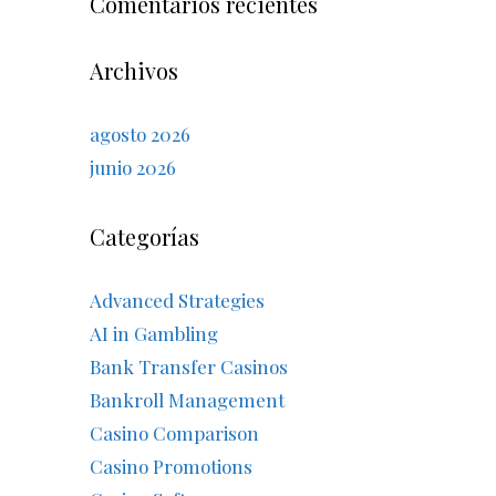
Comentarios recientes
Archivos
agosto 2026
junio 2026
Categorías
Advanced Strategies
AI in Gambling
Bank Transfer Casinos
Bankroll Management
Casino Comparison
Casino Promotions