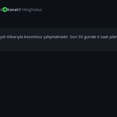
id
Kanal
@1KingStatus
ılı itibarıyla kesintisiz çalışmaktadır. Son 30 günde 0 saat pla