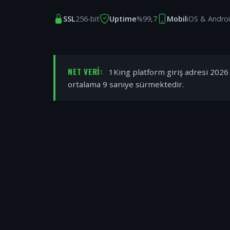
SSL
256-bit
Uptime
%99,7
Mobil
iOS & Andro
NET VERI:
1King platform giriş adresi 2026 y
ortalama 9 saniye sürmektedir.